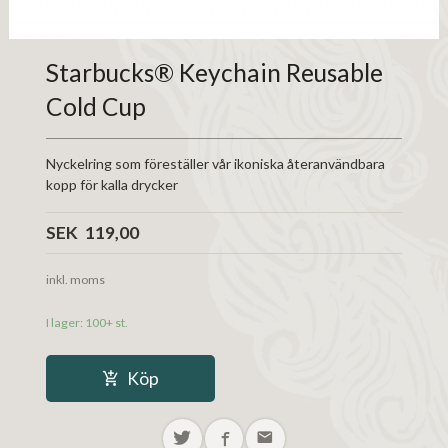
Starbucks® Keychain Reusable
Cold Cup
Nyckelring som föreställer vår ikoniska återanvändbara
kopp för kalla drycker
Pris
SEK
119,00
inkl. moms
I lager: 100+ st.
Köp