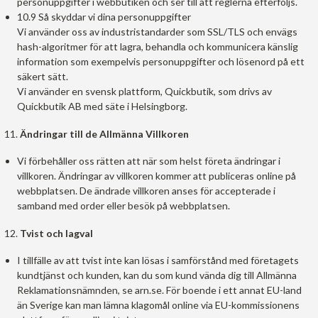
personuppgifter i webbutiken och ser till att reglerna efterföljs.
10.9 Så skyddar vi dina personuppgifter
Vi använder oss av industristandarder som SSL/TLS och envägs
hash-algoritmer för att lagra, behandla och kommunicera känslig
information som exempelvis personuppgifter och lösenord på ett
säkert sätt.
Vi använder en svensk plattform, Quickbutik, som drivs av
Quickbutik AB med säte i Helsingborg.
Ändringar till de Allmänna Villkoren
Vi förbehåller oss rätten att när som helst företa ändringar i
villkoren. Ändringar av villkoren kommer att publiceras online på
webbplatsen. De ändrade villkoren anses för accepterade i
samband med order eller besök på webbplatsen.
Tvist och lagval
I tillfälle av att tvist inte kan lösas i samförstånd med företagets
kundtjänst och kunden, kan du som kund vända dig till Allmänna
Reklamationsnämnden, se arn.se. För boende i ett annat EU-land
än Sverige kan man lämna klagomål online via EU-kommissionens