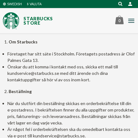
Gå
SWEDISH
VALUTA
till
innehåll
STARBUCKS
0
STORE
Om Starbucks
Företaget har sitt säte i Stockholm. Företagets postadress är Olof
Palmes Gata 13.
Önskar du att komma i kontakt med oss, skicka ett mail till
kundservice@starbucks.se med ditt ärende och dina
kontaktuppgifter så hör vi av oss inom kort.
Beställning
När du slutfört din beställning skickas en orderbekräftelse till din
e-postadress. I bekräftelsen finner du alla uppgifter om produkter,
pris, fakturerings- och leveransadress. Beställningar skickas från
vårt lager en dag varje vecka.
Är något fel i orderbekräftelsen ska du omedelbart kontakta oss
via e-post till kundservice@starbucks.se.