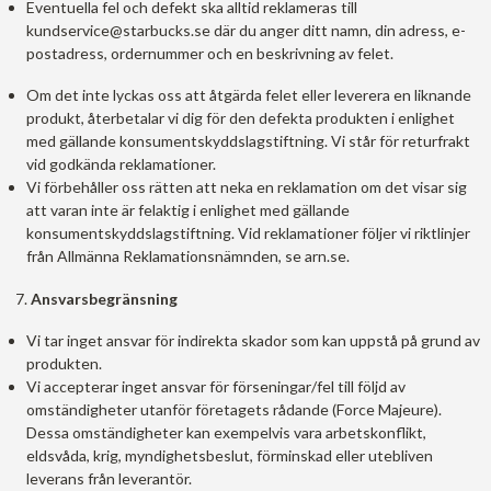
Eventuella fel och defekt ska alltid reklameras till
kundservice@starbucks.se där du anger ditt namn, din adress, e-
postadress, ordernummer och en beskrivning av felet.
Om det inte lyckas oss att åtgärda felet eller leverera en liknande
produkt, återbetalar vi dig för den defekta produkten i enlighet
med gällande konsumentskyddslagstiftning. Vi står för returfrakt
vid godkända reklamationer.
Vi förbehåller oss rätten att neka en reklamation om det visar sig
att varan inte är felaktig i enlighet med gällande
konsumentskyddslagstiftning. Vid reklamationer följer vi riktlinjer
från Allmänna Reklamationsnämnden, se arn.se.
Ansvarsbegränsning
Vi tar inget ansvar för indirekta skador som kan uppstå på grund av
produkten.
Vi accepterar inget ansvar för förseningar/fel till följd av
omständigheter utanför företagets rådande (Force Majeure).
Dessa omständigheter kan exempelvis vara arbetskonflikt,
eldsvåda, krig, myndighetsbeslut, förminskad eller utebliven
leverans från leverantör.