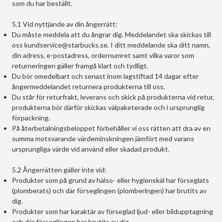
som du har beställt.
5.1 Vid nyttjande av din ångerrätt:
Du måste meddela att du ångrar dig. Meddelandet ska skickas till
oss kundservice@starbucks.se. I ditt meddelande ska ditt namn,
din adress, e-postadress, ordernumret samt vilka varor som
returneringen gäller framgå klart och tydligt.
Du bör omedelbart och senast inom lagstiftad 14 dagar efter
ångermeddelandet returnera produkterna till oss.
Du står för returfrakt, leverans och skick på produkterna vid retur,
produkterna bör därför skickas välpaketerade och i ursprunglig
förpackning.
På återbetalningsbeloppet förbehåller vi oss rätten att dra av en
summa motsvarande värdeminskningen jämfört med varans
ursprungliga värde vid använd eller skadad produkt.
5.2 Ångerrätten gäller inte vid:
Produkter som på grund av hälso- eller hygienskäl har förseglats
(plomberats) och där förseglingen (plomberingen) har brutits av
dig.
Produkter som har karaktär av förseglad ljud- eller bildupptagning
och där förseglingen har brutits av dig.