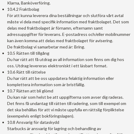
Klarna, Banköverföring.
10.4.2 Fraktbolag
För att kunna leverera dina beställningar och slutföra vårt avtal
måste vi dela med specifik information med fraktbolaget. Det som
delas med fraktbolaget är förnamn, efternamn samt
adressuppgifter för leverans. E-postadress och/eller mobilnummer
kan även komma att delas med fraktbolaget för avisering.
De fraktbolag vi samarbetar med är: Bring.
10.5 Rätten till tillgång
Du har rätt att få utdrag av all information som finns om dig hos
oss. Utdrag levereras elektroniskt i ett läsbart format.
10.6 Rätt till rättelse
Du har rätt att be oss uppdatera felaktig information eller
komplettera information som är bristfällig.
10.7 Rätten att bli glömd
Du kan när som helst be att uppgifterna som avser dig raderas.
Det finns få undantag till rätten till radering, som till exempel om
det ska behållas för att vi måste uppfylla en rättslig förpliktelse
(exempelvis enligt bokföringslagen).
10.8 Ansvarig för dataskydd
Starbucks är ansvarig för lagring och behandling av