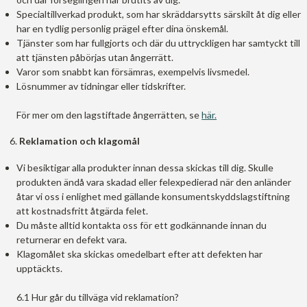
Specialtillverkad produkt, som har skräddarsytts särskilt åt dig eller
har en tydlig personlig prägel efter dina önskemål.
Tjänster som har fullgjorts och där du uttryckligen har samtyckt till
att tjänsten påbörjas utan ångerrätt.
Varor som snabbt kan försämras, exempelvis livsmedel.
Lösnummer av tidningar eller tidskrifter.
För mer om den lagstiftade ångerrätten, se
här.
Reklamation och klagomål
Vi besiktigar alla produkter innan dessa skickas till dig. Skulle
produkten ändå vara skadad eller felexpedierad när den anländer
åtar vi oss i enlighet med gällande konsumentskyddslagstiftning
att kostnadsfritt åtgärda felet.
Du måste alltid kontakta oss för ett godkännande innan du
returnerar en defekt vara.
Klagomålet ska skickas omedelbart efter att defekten har
upptäckts.
6.1 Hur går du tillväga vid reklamation?