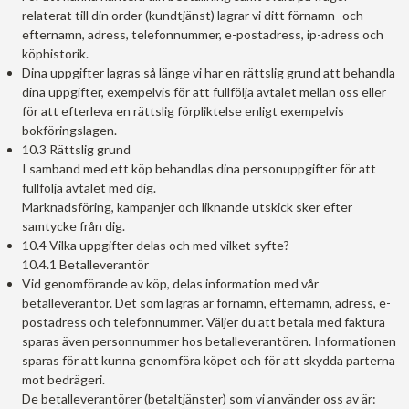
relaterat till din order (kundtjänst) lagrar vi ditt förnamn- och
efternamn, adress, telefonnummer, e-postadress, ip-adress och
köphistorik.
Dina uppgifter lagras så länge vi har en rättslig grund att behandla
dina uppgifter, exempelvis för att fullfölja avtalet mellan oss eller
för att efterleva en rättslig förpliktelse enligt exempelvis
bokföringslagen.
10.3 Rättslig grund
I samband med ett köp behandlas dina personuppgifter för att
fullfölja avtalet med dig.
Marknadsföring, kampanjer och liknande utskick sker efter
samtycke från dig.
10.4 Vilka uppgifter delas och med vilket syfte?
10.4.1 Betalleverantör
Vid genomförande av köp, delas information med vår
betalleverantör. Det som lagras är förnamn, efternamn, adress, e-
postadress och telefonnummer. Väljer du att betala med faktura
sparas även personnummer hos betalleverantören. Informationen
sparas för att kunna genomföra köpet och för att skydda parterna
mot bedrägeri.
De betalleverantörer (betaltjänster) som vi använder oss av är: