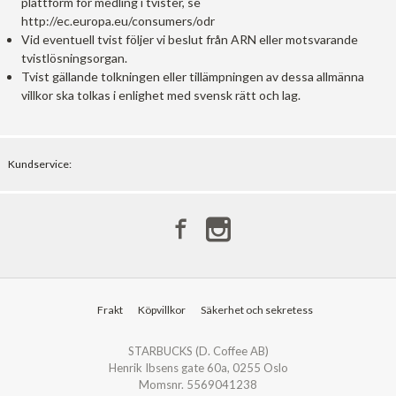
plattform för medling i tvister, se
http://ec.europa.eu/consumers/odr
Vid eventuell tvist följer vi beslut från ARN eller motsvarande
tvistlösningsorgan.
Tvist gällande tolkningen eller tillämpningen av dessa allmänna
villkor ska tolkas i enlighet med svensk rätt och lag.
Kundservice:
Frakt
Köpvillkor
Säkerhet och sekretess
STARBUCKS (D. Coffee AB)
Henrik Ibsens gate 60a, 0255 Oslo
Momsnr. 5569041238