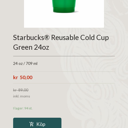
Starbucks® Reusable Cold Cup
Green 24oz
24 oz / 709 ml
Erbjudande
50,00
89,00
Rabatt
inkl. moms
I lager: 94 st.
Köp